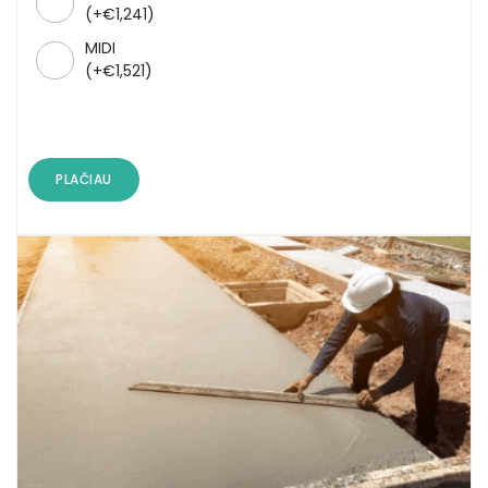
(
+
€
1,241
)
MIDI
(
+
€
1,521
)
PLAČIAU