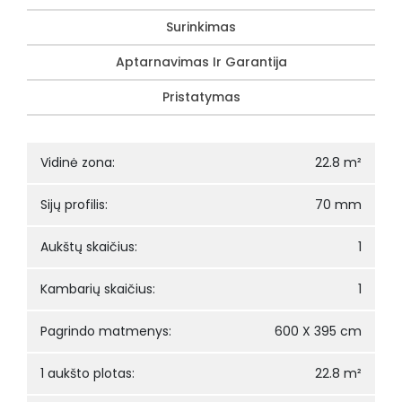
Surinkimas
Aptarnavimas Ir Garantija
Pristatymas
Vidinė zona:
22.8 m²
Sijų profilis:
70 mm
Aukštų skaičius:
1
Kambarių skaičius:
1
Pagrindo matmenys:
600 X 395 cm
1 aukšto plotas:
22.8 m²