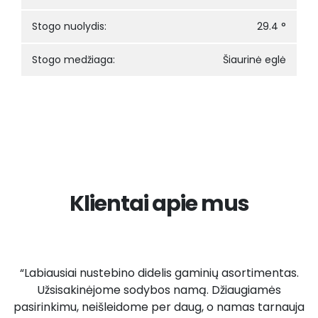
Stogo nuolydis:
29.4 °
Stogo medžiaga:
Šiaurinė eglė
Klientai apie mus
“Labiausiai nustebino didelis gaminių asortimentas.
Užsisakinėjome sodybos namą. Džiaugiamės
pasirinkimu, neišleidome per daug, o namas tarnauja