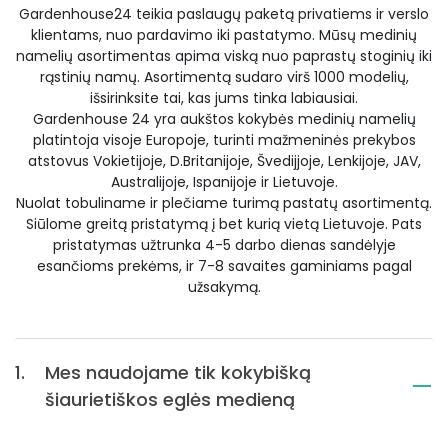
Gardenhouse24 teikia paslaugų paketą privatiems ir verslo
klientams, nuo pardavimo iki pastatymo. Mūsų medinių
namelių asortimentas apima viską nuo paprastų stoginių iki
rąstinių namų. Asortimentą sudaro virš 1000 modelių,
išsirinksite tai, kas jums tinka labiausiai.
Gardenhouse 24 yra aukštos kokybės medinių namelių
platintoja visoje Europoje, turinti mažmeninės prekybos
atstovus Vokietijoje, D.Britanijoje, Švedijjoje, Lenkijoje, JAV,
Australijoje, Ispanijoje ir Lietuvoje.
Nuolat tobuliname ir plečiame turimą pastatų asortimentą.
Siūlome greitą pristatymą į bet kurią vietą Lietuvoje. Pats
pristatymas užtrunka 4-5 darbo dienas sandėlyje
esančioms prekėms, ir 7-8 savaites gaminiams pagal
užsakymą.
1.
Mes naudojame tik kokybišką
šiaurietiškos eglės medieną