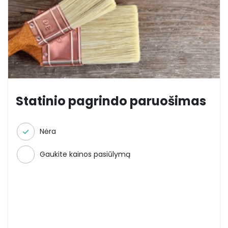
Statinio pagrindo paruošimas
Nėra
Gaukite kainos pasiūlymą