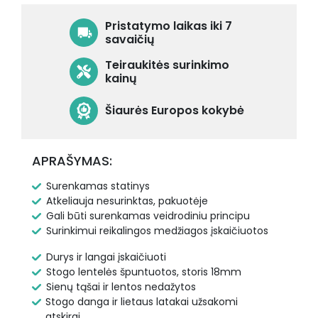
Pristatymo laikas iki 7
savaičių
Teiraukitės surinkimo
kainų
Šiaurės Europos kokybė
APRAŠYMAS:
Surenkamas statinys
Atkeliauja nesurinktas, pakuotėje
Gali būti surenkamas veidrodiniu principu
Surinkimui reikalingos medžiagos įskaičiuotos
Durys ir langai įskaičiuoti
Stogo lentelės špuntuotos, storis 18mm
Sienų tąšai ir lentos nedažytos
Stogo danga ir lietaus latakai užsakomi
atskirai