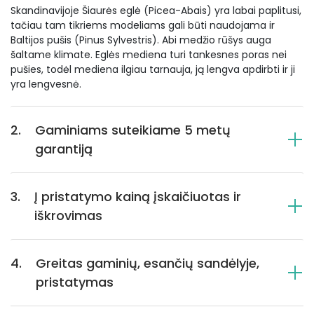
Skandinavijoje Šiaurės eglė (Picea-Abais) yra labai paplitusi,
tačiau tam tikriems modeliams gali būti naudojama ir
Baltijos pušis (Pinus Sylvestris). Abi medžio rūšys auga
šaltame klimate. Eglės mediena turi tankesnes poras nei
pušies, todėl mediena ilgiau tarnauja, ją lengva apdirbti ir ji
yra lengvesnė.
2.
Gaminiams suteikiame 5 metų
garantiją
3.
Į pristatymo kainą įskaičiuotas ir
iškrovimas
4.
Greitas gaminių, esančių sandėlyje,
pristatymas