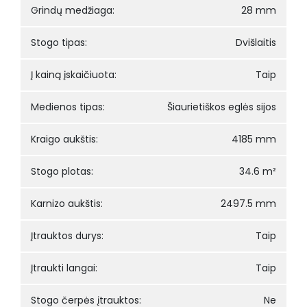
Grindų medžiaga:
28 mm
Stogo tipas:
Dvišlaitis
Į kainą įskaičiuota:
Taip
Medienos tipas:
Šiaurietiškos eglės sijos
Kraigo aukštis:
4185 mm
Stogo plotas:
34.6 m²
Karnizo aukštis:
2497.5 mm
Įtrauktos durys:
Taip
Įtraukti langai:
Taip
Stogo čerpės įtrauktos:
Ne