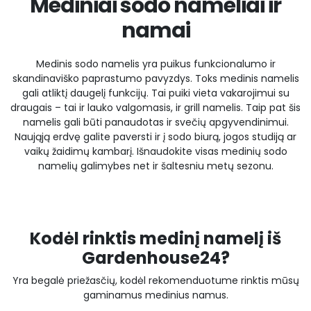
Mediniai sodo nameliai ir
namai
Medinis sodo namelis yra puikus funkcionalumo ir
skandinaviško paprastumo pavyzdys. Toks medinis namelis
gali atliktį daugelį funkcijų. Tai puiki vieta vakarojimui su
draugais – tai ir lauko valgomasis, ir grill namelis. Taip pat šis
namelis gali būti panaudotas ir svečių apgyvendinimui.
Naująją erdvę galite paversti ir į ​​sodo biurą, jogos studiją ar
vaikų žaidimų kambarį. Išnaudokite visas medinių sodo
namelių galimybes net ir šaltesniu metų sezonu.
Kodėl rinktis medinį namelį iš
Gardenhouse24?
Yra begalė priežasčių, kodėl rekomenduotume rinktis mūsų
gaminamus medinius namus.