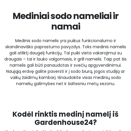
Mediniai sodo nameliai ir
namai
Medinis sodo namelis yra puikus funkcionalumo ir
skandinaviško paprastumo pavyzdys. Toks medinis namelis
gali atliktį daugelį funkcijų. Tai puiki vieta vakarojimui su
draugais – tai ir lauko valgomasis, ir grill namelis. Taip pat šis
namelis gali būti panaudotas ir svečių apgyvendinimui.
Naująją erdvę galite paversti ir į ​​sodo biurą, jogos studiją ar
vaikų žaidimų kambarį. Išnaudokite visas medinių sodo
namelių galimybes net ir šaltesniu metų sezonu.
Kodėl rinktis medinį namelį iš
Gardenhouse24?