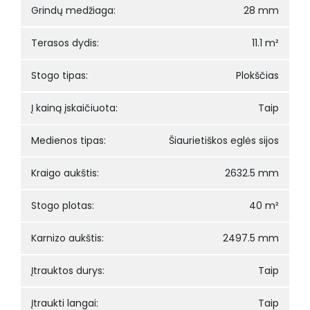
Grindų medžiaga:
28 mm
Terasos dydis:
11.1 m²
Stogo tipas:
Plokščias
Į kainą įskaičiuota:
Taip
Medienos tipas:
Šiaurietiškos eglės sijos
Kraigo aukštis:
2632.5 mm
Stogo plotas:
40 m²
Karnizo aukštis:
2497.5 mm
Įtrauktos durys:
Taip
Įtraukti langai:
Taip