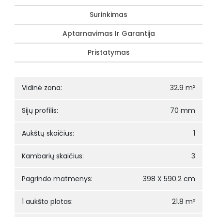
Surinkimas
Aptarnavimas Ir Garantija
Pristatymas
Vidinė zona:
32.9 m²
Sijų profilis:
70 mm
Aukštų skaičius:
1
Kambarių skaičius:
3
Pagrindo matmenys:
398 X 590.2 cm
1 aukšto plotas:
21.8 m²