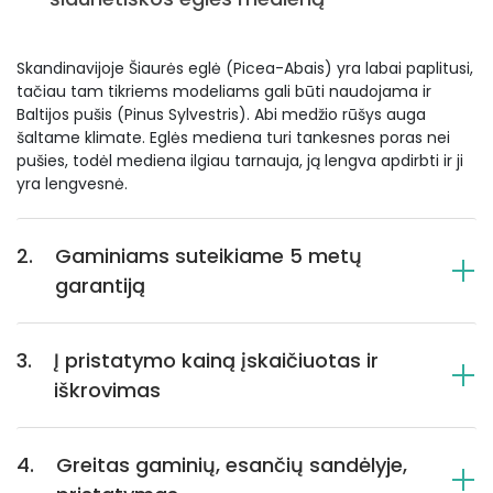
Skandinavijoje Šiaurės eglė (Picea-Abais) yra labai paplitusi,
tačiau tam tikriems modeliams gali būti naudojama ir
Baltijos pušis (Pinus Sylvestris). Abi medžio rūšys auga
šaltame klimate. Eglės mediena turi tankesnes poras nei
pušies, todėl mediena ilgiau tarnauja, ją lengva apdirbti ir ji
yra lengvesnė.
2.
Gaminiams suteikiame 5 metų
garantiją
3.
Į pristatymo kainą įskaičiuotas ir
iškrovimas
4.
Greitas gaminių, esančių sandėlyje,