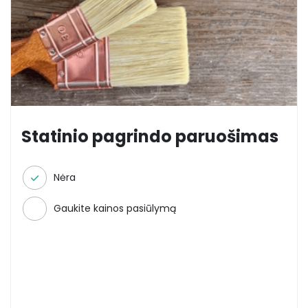
Statinio pagrindo paruošimas
Nėra
Gaukite kainos pasiūlymą