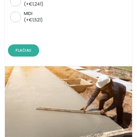
(
+
€
1,241
)
MIDI
(
+
€
1,521
)
PLAČIAU