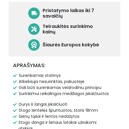
Pristatymo laikas iki 7
savaičių
Teiraukitės surinkimo
kainų
Šiaurės Europos kokybė
APRAŠYMAS:
Surenkamas statinys
Atkeliauja nesurinktas, pakuotėje
Gali būti surenkamas veidrodiniu principu
Surinkimui reikalingos medžiagos įskaičiuotos
Durys ir langai įskaičiuoti
Stogo lentelės špuntuotos, storis 18mm
Sienų tąšai ir lentos nedažytos
Stogo danga ir lietaus latakai užsakomi
atskirai