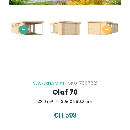
VASARNAMIAI
SKU: 7007821
Olaf 70
32.9 m²
398 X 590.2 cm
€
11,599