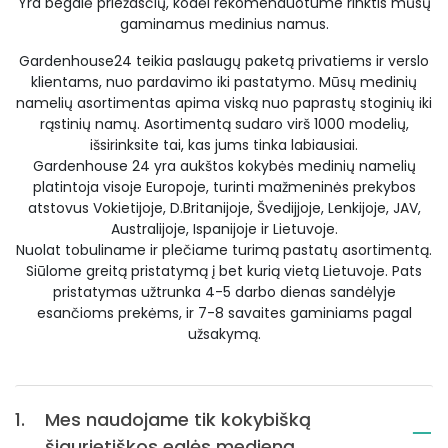
Yra begalė priežasčių, kodėl rekomenduotume rinktis mūsų
gaminamus medinius namus.
Gardenhouse24 teikia paslaugų paketą privatiems ir verslo
klientams, nuo pardavimo iki pastatymo. Mūsų medinių
namelių asortimentas apima viską nuo paprastų stoginių iki
rąstinių namų. Asortimentą sudaro virš 1000 modelių,
išsirinksite tai, kas jums tinka labiausiai.
Gardenhouse 24 yra aukštos kokybės medinių namelių
platintoja visoje Europoje, turinti mažmeninės prekybos
atstovus Vokietijoje, D.Britanijoje, Švedijjoje, Lenkijoje, JAV,
Australijoje, Ispanijoje ir Lietuvoje.
Nuolat tobuliname ir plečiame turimą pastatų asortimentą.
Siūlome greitą pristatymą į bet kurią vietą Lietuvoje. Pats
pristatymas užtrunka 4-5 darbo dienas sandėlyje
esančioms prekėms, ir 7-8 savaites gaminiams pagal
užsakymą.
1.
Mes naudojame tik kokybišką
šiaurietiškos eglės medieną